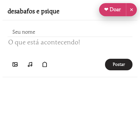
❤ Doar
desabafos e psique
Postar